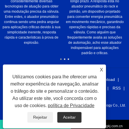
consistentemente diversas
longo prazo. A resposta está no
tecnologias de atuação para obter
atuador pneumático do rack e
uma modulação precisa da válvula.
pinhão, um dispositivo projetado
Entre estes, o atuador pneumático
para converter energia pneumática
continua sendo uma pedra angular
em movimento mecânico, garantindo
para aplicações críticas devido à sua
operações rápidas e precisas da
simplicidade inerente, resposta
válvula. Como alguém que
rápida e características à prova de
freqüentemente avalia as soluções
explosão.
de automação, acho esse atuador
indispensável para aplicações
padrão e críticas.
X
Utilizamos cookies para lhe oferecer uma
Lar
Sobre nós
Produtos
Notícias
Download
melhor experiência de navegação, analisar
Enviar consulta
Contate-Nos
links
Sitemap
RSS
o tráfego do site e personalizar o conteúdo.
XML
Privacy Policy
Ao utilizar este site, você concorda com o
uso de cookies.
política de Privacidade
Copyright © 2021 Taizhou Juhang Automation Equipment Technology Co., Ltd.
Todos os direitos reservados.
Rejeitar
Aceitar
+86-576-87208157
juhang@juhangkj.com.cn