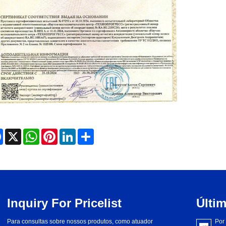
Facebook
X
WhatsApp
Pinterest
LinkedIn
Share
Inquiry For Pricelist
Últim
Para consultas sobre nossos produtos, como atuador
O que é o atuador do tipo embreagem?
2024/08/24
Por