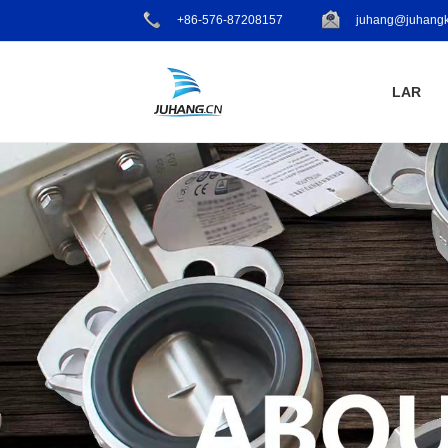
+86-576-87208157
juhang@juhangk
LAR