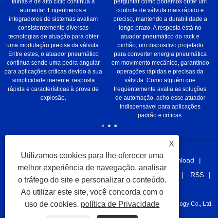
falhas e de alto ciclo continua a
perguntar como podemos obter um
aumentar. Engenheiros e
controle de válvula mais rápido e
integradores de sistemas avaliam
preciso, mantendo a durabilidade a
consistentemente diversas
longo prazo. A resposta está no
tecnologias de atuação para obter
atuador pneumático do rack e
uma modulação precisa da válvula.
pinhão, um dispositivo projetado
Entre estes, o atuador pneumático
para converter energia pneumática
continua sendo uma pedra angular
em movimento mecânico, garantindo
para aplicações críticas devido à sua
operações rápidas e precisas da
simplicidade inerente, resposta
válvula. Como alguém que
rápida e características à prova de
freqüentemente avalia as soluções
explosão.
de automação, acho esse atuador
indispensável para aplicações
padrão e críticas.
X
Utilizamos cookies para lhe oferecer uma
Lar
Sobre nós
Produtos
Notícias
Download
melhor experiência de navegação, analisar
Enviar consulta
Contate-Nos
links
Sitemap
RSS
o tráfego do site e personalizar o conteúdo.
XML
Privacy Policy
Ao utilizar este site, você concorda com o
uso de cookies.
política de Privacidade
Copyright © 2021 Taizhou Juhang Automation Equipment Technology Co., Ltd.