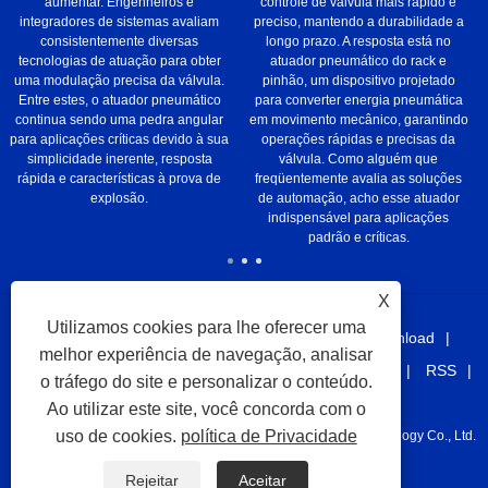
aumentar. Engenheiros e
controle de válvula mais rápido e
integradores de sistemas avaliam
preciso, mantendo a durabilidade a
consistentemente diversas
longo prazo. A resposta está no
tecnologias de atuação para obter
atuador pneumático do rack e
uma modulação precisa da válvula.
pinhão, um dispositivo projetado
Entre estes, o atuador pneumático
para converter energia pneumática
continua sendo uma pedra angular
em movimento mecânico, garantindo
para aplicações críticas devido à sua
operações rápidas e precisas da
simplicidade inerente, resposta
válvula. Como alguém que
rápida e características à prova de
freqüentemente avalia as soluções
explosão.
de automação, acho esse atuador
indispensável para aplicações
padrão e críticas.
X
Utilizamos cookies para lhe oferecer uma
Lar
Sobre nós
Produtos
Notícias
Download
melhor experiência de navegação, analisar
Enviar consulta
Contate-Nos
links
Sitemap
RSS
o tráfego do site e personalizar o conteúdo.
XML
Privacy Policy
Ao utilizar este site, você concorda com o
uso de cookies.
política de Privacidade
Copyright © 2021 Taizhou Juhang Automation Equipment Technology Co., Ltd.
Todos os direitos reservados.
Rejeitar
Aceitar