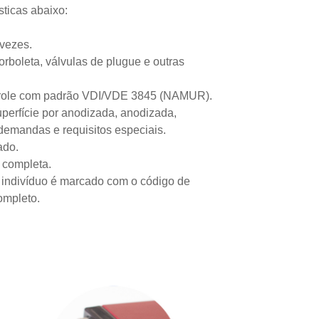
ticas abaixo:
 vezes.
orboleta, válvulas de plugue e outras
ntrole com padrão VDI/VDE 3845 (NAMUR).
uperfície por anodizada, anodizada,
demandas e requisitos especiais.
ado.
 completa.
a indivíduo é marcado com o código de
ompleto.