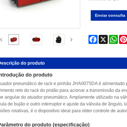
Enviar consulta
Facebook
X
Wha
escrição do produto
Introdução do produto
tuador pneumático de rack e pinhão JHA0075DA é alimentado p
imento reto do rack do pistão para acionar a transmissão da e
pe angular do atuador pneumático. Amplamente utilizado na válvu
vula de bujão e outro interruptor e ajuste da válvula de ângulo
iões rotativas, é o dispositivo ideal para obter controle de aut
Parâmetro do produto (especificação)