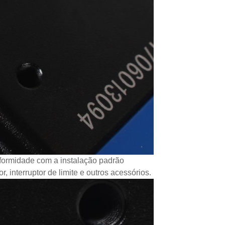
nformidade com a instalação padrão
 interruptor de limite e outros acessórios.