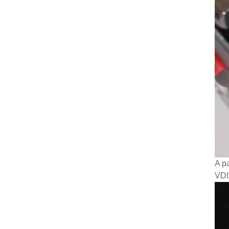
A p
VDI