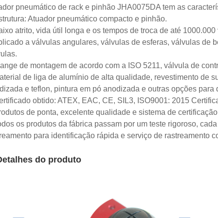
ador pneumático de rack e pinhão JHA0075DA tem as caracterís
strutura: Atuador pneumático compacto e pinhão.
ixo atrito, vida útil longa e os tempos de troca de até 1000.000
licado a válvulas angulares, válvulas de esferas, válvulas de b
ulas.
lange de montagem de acordo com a ISO 5211, válvula de co
terial de liga de alumínio de alta qualidade, revestimento de s
dizada e teflon, pintura em pó anodizada e outras opções para 
ertificado obtido: ATEX, EAC, CE, SIL3, ISO9001: 2015 Certific
rodutos de ponta, excelente qualidade e sistema de certificação
odos os produtos da fábrica passam por um teste rigoroso, cad
treamento para identificação rápida e serviço de rastreamento c
Detalhes do produto