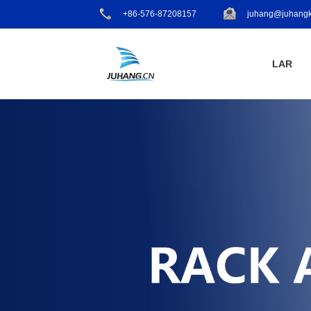
+86-576-87208157
juhang@juhangk
LAR