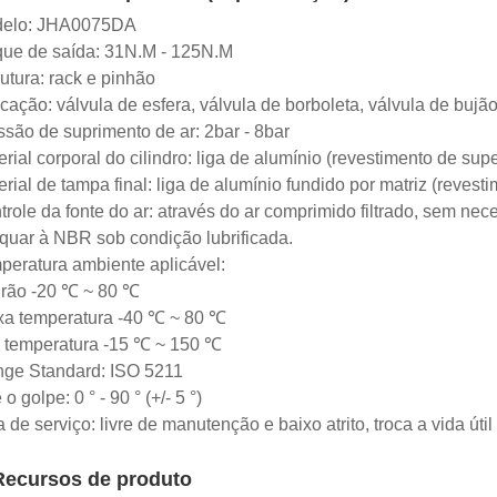
elo: JHA0075DA
que de saída: 31N.M - 125N.M
utura: rack e pinhão
cação: válvula de esfera, válvula de borboleta, válvula de bujão
ssão de suprimento de ar: 2bar - 8bar
rial corporal do cilindro: liga de alumínio (revestimento de sup
rial de tampa final: liga de alumínio fundido por matriz (revest
role da fonte do ar: através do ar comprimido filtrado, sem nece
quar à NBR sob condição lubrificada.
peratura ambiente aplicável:
rão -20 ℃ ~ 80 ℃
xa temperatura -40 ℃ ~ 80 ℃
a temperatura -15 ℃ ~ 150 ℃
nge Standard: ISO 5211
 o golpe: 0 ° - 90 ° (+/- 5 °)
 de serviço: livre de manutenção e baixo atrito, troca a vida út
Recursos de produto