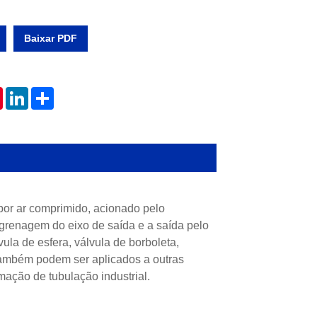
Baixar PDF
tsApp
Pinterest
LinkedIn
Share
or ar comprimido, acionado pelo
ngrenagem do eixo de saída e a saída pelo
la de esfera, válvula de borboleta,
, também podem ser aplicados a outras
omação de tubulação industrial.