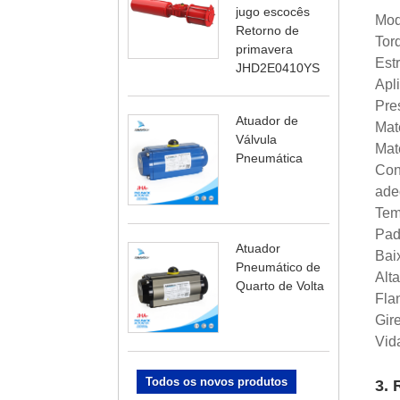
jugo escocês
Mod
Retorno de
Tor
primavera
Estr
JHD2E0410YS
Apli
Pre
Atuador de
Mate
Válvula
Mate
Pneumática
Cont
ade
Tem
Pad
Atuador
Bai
Pneumático de
Alt
Quarto de Volta
Fla
Gire
Vida
Todos os novos produtos
3. 