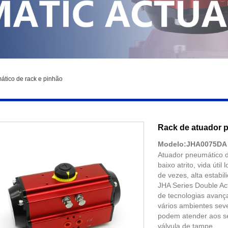
ático de rack e pinhão
Rack de atuador 
Modelo:JHA0075DA
Atuador pneumático d
baixo atrito, vida úti
de vezes, alta estabil
JHA Series Double Ac
de tecnologias avanç
vários ambientes sev
podem atender aos seu
válvula de tampe.