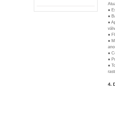
Atu
● E
● Ba
● Ap
válv
● F
● Ma
ano
● C
● P
● T
ras
4. 