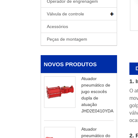
Operador de engrenagem
Válvula de controle
Acessórios
Peças de montagem
NOVOS PRODUTOS
D
Atuador
1. 
pneumático de
O a
jugo escocês
dupla de
mov
atuação
gol
JHD2E0410YDA
vál
ocas
Atuador
2. 
pneumático do