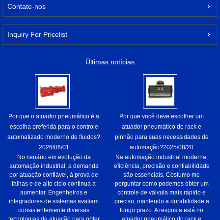
Contate-nos
Inquiry For Pricelist
Últimas notícias
Por que o atuador pneumático é a
Por que você deve escolher um
escolha preferida para o controle
atuador pneumático de rack e
automatizado moderno de fluidos?
pinhão para suas necessidades de
2026/06/01
automação?
2025/08/20
No cenário em evolução da
Na automação industrial moderna,
automação industrial, a demanda
eficiência, precisão e confiabilidade
por atuação confiável, à prova de
são essenciais. Costumo me
falhas e de alto ciclo continua a
perguntar como podemos obter um
aumentar. Engenheiros e
controle de válvula mais rápido e
integradores de sistemas avaliam
preciso, mantendo a durabilidade a
consistentemente diversas
longo prazo. A resposta está no
tecnologias de atuação para obter
atuador pneumático do rack e