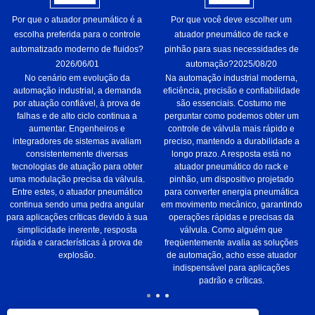
Por que o atuador pneumático é a
Por que você deve escolher um
escolha preferida para o controle
atuador pneumático de rack e
automatizado moderno de fluidos?
pinhão para suas necessidades de
2026/06/01
automação?
2025/08/20
No cenário em evolução da
Na automação industrial moderna,
automação industrial, a demanda
eficiência, precisão e confiabilidade
por atuação confiável, à prova de
são essenciais. Costumo me
falhas e de alto ciclo continua a
perguntar como podemos obter um
aumentar. Engenheiros e
controle de válvula mais rápido e
integradores de sistemas avaliam
preciso, mantendo a durabilidade a
consistentemente diversas
longo prazo. A resposta está no
tecnologias de atuação para obter
atuador pneumático do rack e
uma modulação precisa da válvula.
pinhão, um dispositivo projetado
Entre estes, o atuador pneumático
para converter energia pneumática
continua sendo uma pedra angular
em movimento mecânico, garantindo
para aplicações críticas devido à sua
operações rápidas e precisas da
simplicidade inerente, resposta
válvula. Como alguém que
rápida e características à prova de
freqüentemente avalia as soluções
explosão.
de automação, acho esse atuador
indispensável para aplicações
padrão e críticas.