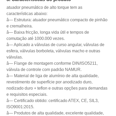
atuador pneumático de alto torque tem as
características abaixo:
â— Estrutura: atuador pneumático compacto de pinhão
e cremalheira.
â— Baixa fricção, longa vida útil e tempos de
comutação até 1000.000 vezes.
â— Aplicado a válvulas de curso angular, válvulas de
esfera, válvulas borboleta, válvulas macho e outras
válvulas.
â— Flange de montagem conforme DIN/ISO5211,
válvula de controle com padrão NAMUR.
â— Material de liga de alumínio de alta qualidade,
revestimento de superfície por anodizado duro,
nodizado duro + teflon e outras opções para demandas
e requisitos especiais.
â— Certificado obtido: certificado ATEX, CE, SIL3,
ISO9001:2015.
â— Produtos de alta qualidade, excelente qualidade,